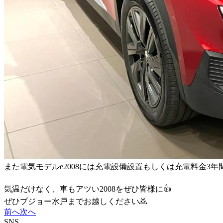
また電気モデルe2008には充電設備設置もしくは充電料金
気温だけなく、車もアツい2008をぜひ皆様に👍
ぜひプジョー水戸までお越しください🙇
前へ
次へ
SNS