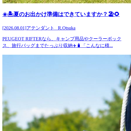
☀️🏝️夏のお出かけ準備はできていますか？🏖️🌻
[2026.08.01]
アテンダント R.Otsuka
PEUGEOT RIFTERなら、キャンプ用品やクーラーボック
ス、旅行バッグまでたっぷり収納✈️🧳「こんなに積...