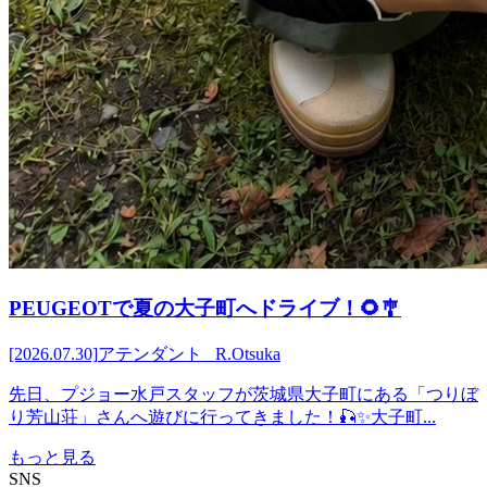
PEUGEOTで夏の大子町へドライブ！🌻🎐
[2026.07.30]
アテンダント R.Otsuka
先日、プジョー水戸スタッフが茨城県大子町にある「つりぼ
り芳山荘」さんへ遊びに行ってきました！🎣✨大子町...
もっと見る
SNS