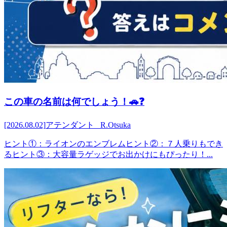
この車の名前は何でしょう！🚗❓
[2026.08.02]
アテンダント R.Otsuka
ヒント①：ライオンのエンブレムヒント②：７人乗りもでき
るヒント③：大容量ラゲッジでお出かけにもぴったり！...