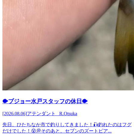
🐡プジョー水戸スタッフの休日🐡
[2026.08.06]
アテンダント R.Otsuka
先日、ひたちなか市で釣りしてきました！🎣釣れたのはフグ
だけでした！😵💭そのあと、セブンのズートピア...