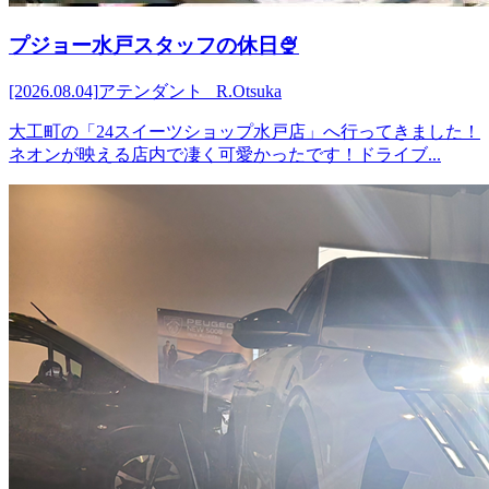
プジョー水戸スタッフの休日🍨
[2026.08.04]
アテンダント R.Otsuka
大工町の「24スイーツショップ水戸店」へ行ってきました！
ネオンが映える店内で凄く可愛かったです！ドライブ...